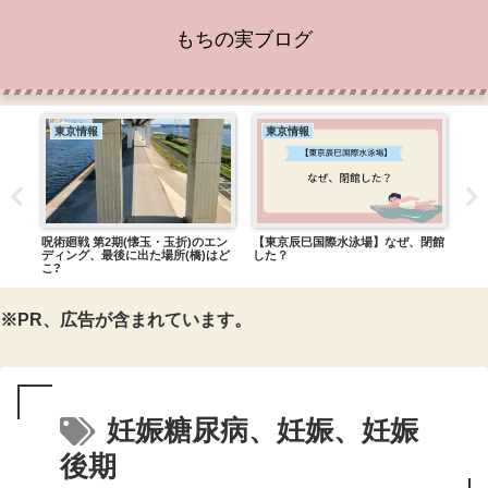
もちの実ブログ
東京情報
東京情報
T
【ス
ッズ
混雑
ーの
呪術廻戦 第2期(懐玉・玉折)のエン
【東京辰巳国際水泳場】なぜ、閉館
?
ディング、最後に出た場所(橋)はど
した？
こ?
※PR、広告が含まれています。
妊娠糖尿病、妊娠、妊娠
後期