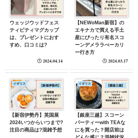
ウェッジウッドフェス
【NEWoMan新宿】の
ティビティマグカップ
エキナカで買える手土
は、プレゼントにおす
産にぴったり有名スコ
すめ、口コミは?
ーンデメララべーカリ
ー行き方
2024.04.14
2024.03.17
イギリス
イギリス
【新宿伊勢丹】英国展
【銀座三越】スコーン
2024いつからいつまで?
パーティーwith TEAな
注目の商品は?混雑予想
にを買った？開店前は
どんな感じ？混雑状況