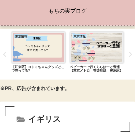
もちの実ブログ
東京情報
東京情報
カ
ボグ
る?
【江東区】コトミちゃんグッズどこ
ベビーカーで行くららぽーと豊洲
【新
で売ってる?
【東京メトロ 有楽町線 豊洲駅】
しゃ
※PR、広告が含まれています。
イギリス