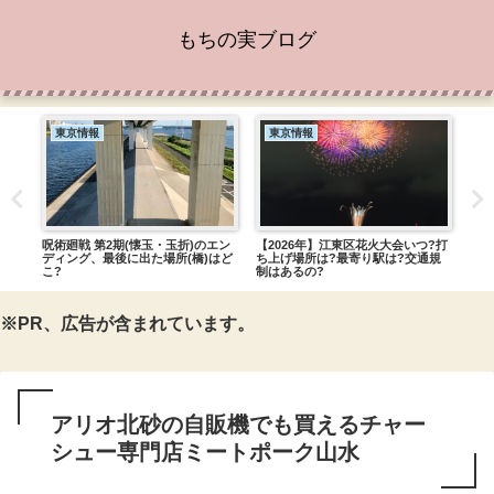
もちの実ブログ
東京情報
東京情報
ヨ
戸ぎ
呪術廻戦 第2期(懐玉・玉折)のエン
【2026年】江東区花火大会いつ?打
フィ
ディング、最後に出た場所(橋)はど
ち上げ場所は?最寄り駅は?交通規
コー
こ?
制はあるの?
グを
※PR、広告が含まれています。
アリオ北砂の自販機でも買えるチャー
シュー専門店ミートポーク山水