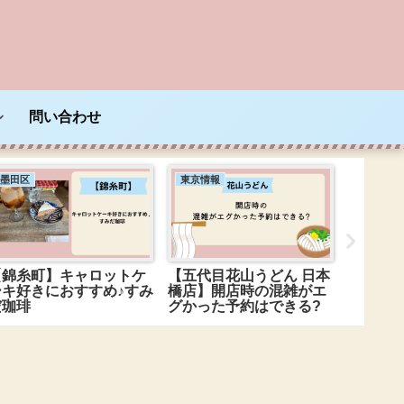
問い合わせ
墨田区
東京情報
東京情報
【錦糸町】キャロットケ
【五代目花山うどん 日本
【江東
ーキ好きにおすすめ♪すみ
橋店】開店時の混雑がエ
コーヒ
だ珈琲
グかった予約はできる?
こ?なに