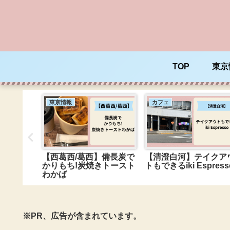
TOP
東京
東京情報
カフェ
販機でも
【西葛西/葛西】備長炭で
【清澄白河】テイクア
ュー専門
かりもち!炭焼きトースト
トもできるiki Espress
山水
わかば
※PR、広告が含まれています。