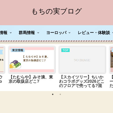
もちの実ブログ
情報
群馬情報
ヨーロッパ
レビュー・体験談
東京情報
TOP
ウ
【たむらや】みそ漬、東
【スカイツリー】ちいか
o
京の取扱店どこ?
わコラボグッズ2026どこ
のフロアで売ってる?混
雑状況は?