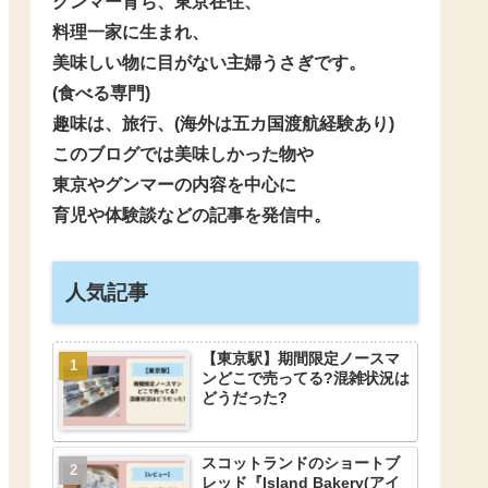
グンマー育ち、東京在住、
料理一家に生まれ、
美味しい物に目がない主婦うさぎです。
(食べる専門)
趣味は、旅行、(海外は五カ国渡航経験あり)
このブログでは美味しかった物や
東京やグンマーの内容を中心に
育児や体験談などの記事を発信中。
人気記事
【東京駅】期間限定ノースマ
ンどこで売ってる?混雑状況は
どうだった?
スコットランドのショートブ
レッド『Island Bakery(アイ