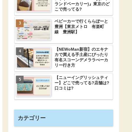
ランドベーカリー)』東京のど
こで売ってる?
ベビーカーで行くららぽーと
豊洲【東京メトロ 有楽町
線 豊洲駅】
【NEWoMan新宿】のエキナ
カで買える手土産にぴったり
有名スコーンデメララべーカ
リー行き方
【ニューイングリッシュティ
ー】どこで売ってる?店舗は?
口コミは?
カテゴリー