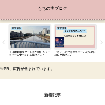
もちの実ブログ
東京情報
東京情報
東
チト
【日曜劇場リブートロケ地】シュー
『ちょっとだけエスパー』花火の日
【東
) ゴ
クリーム食べている場所どこ?
のロケ地どこ?
るお
※PR、広告が含まれています。
新着記事