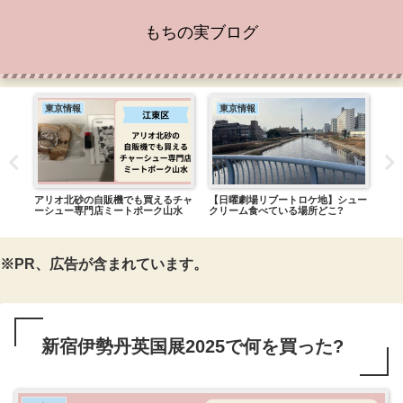
もちの実ブログ
東京情報
東京情報
東
どこ
アリオ北砂の自販機でも買えるチャ
【日曜劇場リブートロケ地】シュー
【五
ーシュー専門店ミートポーク山水
クリーム食べている場所どこ?
店時
る?
※PR、広告が含まれています。
新宿伊勢丹英国展2025で何を買った?