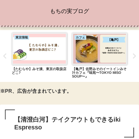
もちの実ブログ
東京情報
カフェ
カ
ち!
【たむらや】みそ漬、東京の取扱店
【亀戸】佐野みそのイートインみそ
【レ
どこ?
汁カフェ『味苑〜TOKYO MISO
R.
SOUP〜』
※PR、広告が含まれています。
【清澄白河】テイクアウトもできるiki
Espresso