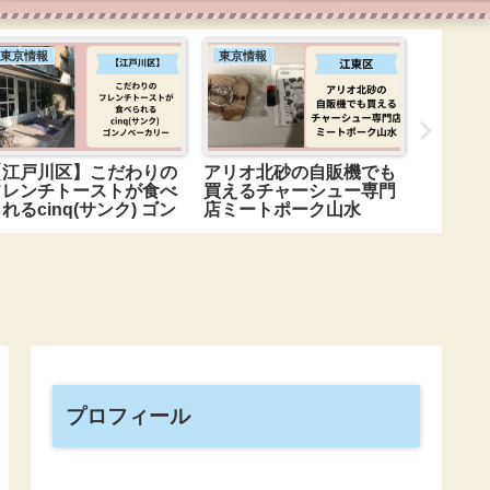
東京情報
東京情報
東京情報
【江戸川区】こだわりの
アリオ北砂の自販機でも
ベビー
フレンチトーストが食べ
買えるチャーシュー専門
ーと豊
れるcinq(サンク) ゴン
店ミートポーク山水
有楽町
ノベーカリー
プロフィール