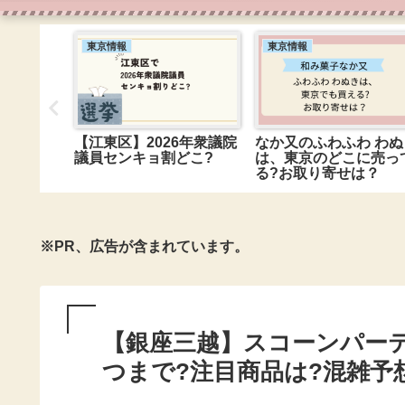
東京情報
東京情報
ーボトル
【江東区】2026年衆議院
なか又のふわふわ わぬ
機はど
議員センキョ割どこ?
は、東京のどこに売っ
るの?
る?お取り寄せは？
※PR、広告が含まれています。
【銀座三越】スコーンパーティー
つまで?注目商品は?混雑予