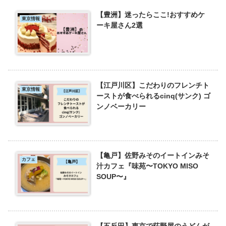
【豊洲】迷ったらここ!おすすめケ
東京情報
ーキ屋さん2選
【江戸川区】こだわりのフレンチト
東京情報
ーストが食べられるcinq(サンク) ゴ
ンノベーカリー
【亀戸】佐野みそのイートインみそ
カフェ
汁カフェ『味苑〜TOKYO MISO
SOUP〜』
【五反田】東京で荻野屋のうどんが