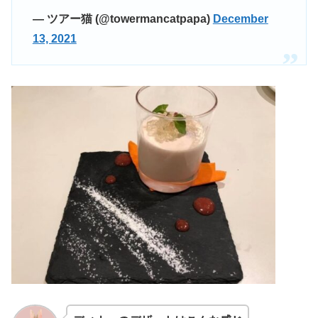
— ツアー猫 (@towermancatpapa)
December
13, 2021