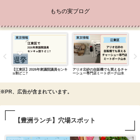
もちの実ブログ
東京情報
東京情報
カ
ち!
【江東区】2026年衆議院議員センキ
アリオ北砂の自販機でも買えるチャ
【レ
ョ割どこ?
ーシュー専門店ミートポーク山水
R.
※PR、広告が含まれています。
【豊洲ランチ】穴場スポット