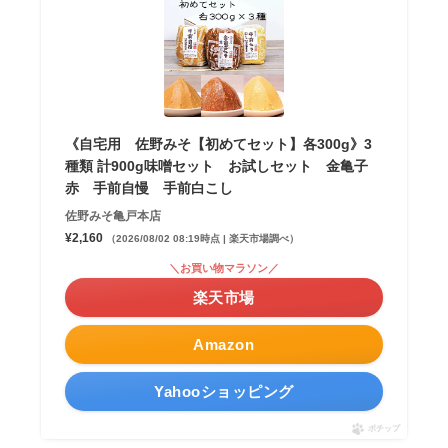
《自宅用 佐野みそ【初めてセット】各300g》3
種類 計900g味噌セット お試しセット 金亀子
赤 手前自慢 手前白こし
佐野みそ亀戸本店
¥2,160
（2026/08/02 08:19時点 | 楽天市場調べ）
＼お買い物マラソン／
楽天市場
Amazon
Yahooショッピング
ポチップ