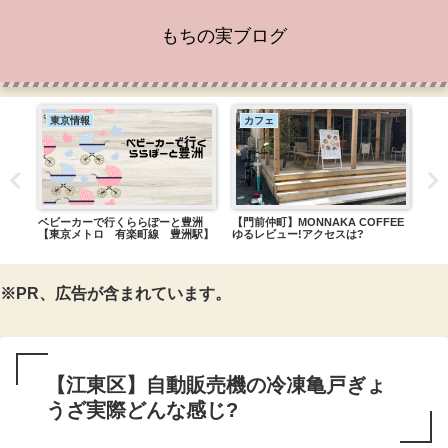
もちの実ブログ
東京情報
カフェ
墨
閉館
ベビーカーで行くららぽーと豊洲
【門前仲町】MONNAKA COFFEE
【錦
【東京メトロ 有楽町線 豊洲駅】
ゆるレビュー!アクセスは?
おす
※PR、広告が含まれています。
【江東区】自動販売機の冷凍亀戸ぎょ
うざ実際どんな感じ?