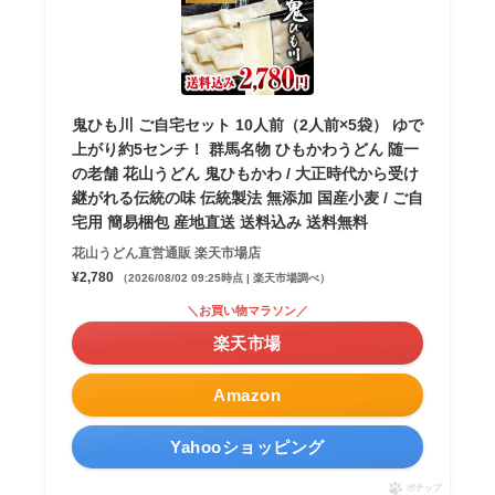
鬼ひも川 ご自宅セット 10人前（2人前×5袋） ゆで
上がり約5センチ！ 群馬名物 ひもかわうどん 随一
の老舗 花山うどん 鬼ひもかわ / 大正時代から受け
継がれる伝統の味 伝統製法 無添加 国産小麦 / ご自
宅用 簡易梱包 産地直送 送料込み 送料無料
花山うどん直営通販 楽天市場店
¥2,780
（2026/08/02 09:25時点 | 楽天市場調べ）
＼お買い物マラソン／
楽天市場
Amazon
Yahooショッピング
ポチップ