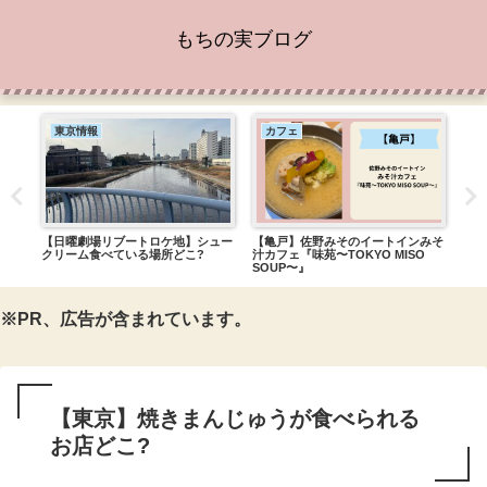
もちの実ブログ
東京情報
カフェ
東
めケ
【日曜劇場リブートロケ地】シュー
【亀戸】佐野みそのイートインみそ
【五
クリーム食べている場所どこ?
汁カフェ『味苑〜TOKYO MISO
食べ
SOUP〜』
だけ
※PR、広告が含まれています。
【東京】焼きまんじゅうが食べられる
お店どこ?