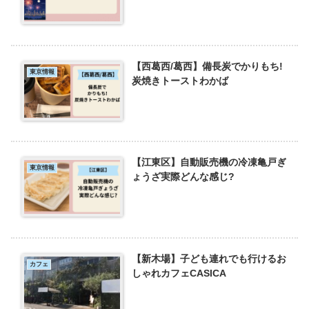
【西葛西/葛西】備長炭でかりもち!
東京情報
炭焼きトーストわかば
【江東区】自動販売機の冷凍亀戸ぎ
東京情報
ょうざ実際どんな感じ?
【新木場】子ども連れでも行けるお
カフェ
しゃれカフェCASICA