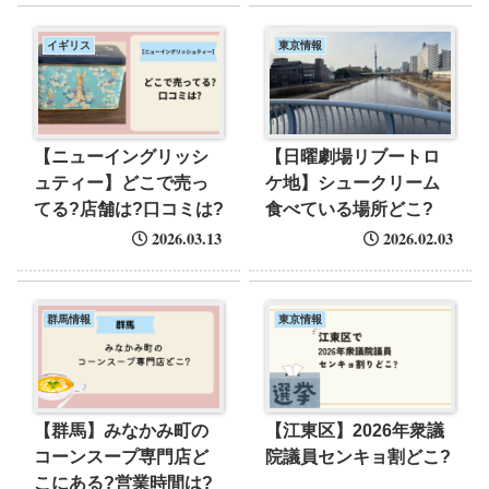
イギリス
東京情報
【ニューイングリッシ
【日曜劇場リブートロ
ュティー】どこで売っ
ケ地】シュークリーム
てる?店舗は?口コミは?
食べている場所どこ?
2026.03.13
2026.02.03
群馬情報
東京情報
【群馬】みなかみ町の
【江東区】2026年衆議
コーンスープ専門店ど
院議員センキョ割どこ?
こにある?営業時間は?