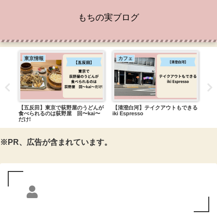
もちの実ブログ
東京情報
カフェ
東
戸ぎ
【五反田】東京で荻野屋のうどんが
【清澄白河】テイクアウトもできる
【江
食べられるのは荻野屋 回〜kai〜
iki Espresso
所ど
だけ!
※PR、広告が含まれています。