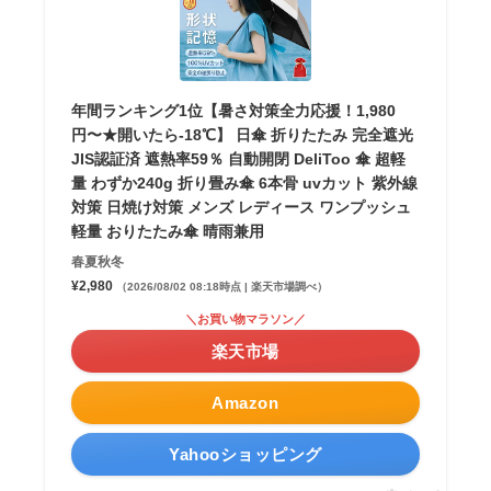
年間ランキング1位【暑さ対策全力応援！1,980
円〜★開いたら-18℃】 日傘 折りたたみ 完全遮光
JIS認証済 遮熱率59％ 自動開閉 DeliToo 傘 超軽
量 わずか240g 折り畳み傘 6本骨 uvカット 紫外線
対策 日焼け対策 メンズ レディース ワンプッシュ
軽量 おりたたみ傘 晴雨兼用
春夏秋冬
¥2,980
（2026/08/02 08:18時点 | 楽天市場調べ）
＼お買い物マラソン／
楽天市場
Amazon
Yahooショッピング