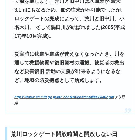
て船を通します。荒川と旧中川は水面差が 最大
3.1mにもなるため、船の往来が不可能でしたが、
ロックゲートの完成によって、荒川と旧中川、小
名木川、 そして隅田川が結ばれました(2005(平成
17)年10月完成)。
災害時に鉄道や道路が使えなくなったとき、川を
通して救援物質や復旧資材の運搬、被災者の救出
など災害復旧 活動の支援が出来るようになるな
ど、地域の防災拠点として活躍します。
https://www.ktr.mlit.go.jp/ktr_content/content/000684462.pdf
より引
用
荒川ロックゲート開放時間と開放しない日