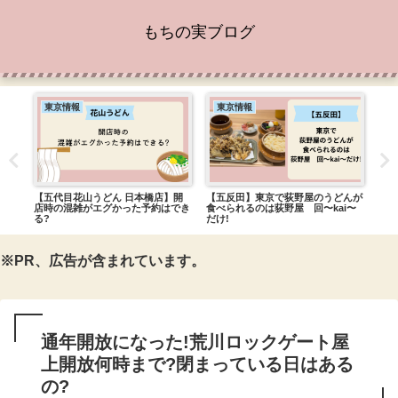
もちの実ブログ
東京情報
東京情報
東
ーツ
【五代目花山うどん 日本橋店】開
【五反田】東京で荻野屋のうどんが
【豊
ニン
店時の混雑がエグかった予約はでき
食べられるのは荻野屋 回〜kai〜
る?
だけ!
※PR、広告が含まれています。
通年開放になった!荒川ロックゲート屋
上開放何時まで?閉まっている日はある
の?