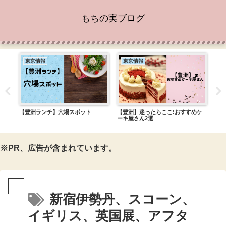
もちの実ブログ
東京情報
東京情報
東
センキ
【豊洲ランチ】穴場スポット
【豊洲】迷ったらここ!おすすめケ
【日
ーキ屋さん2選
クリ
※PR、広告が含まれています。
新宿伊勢丹、スコーン、
イギリス、英国展、アフタ