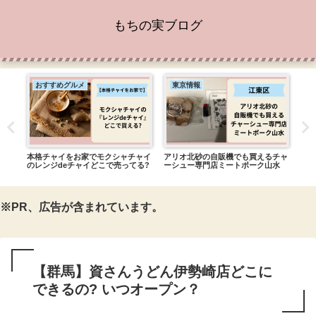
もちの実ブログ
おすすめグルメ
東京情報
東
東京
本格チャイをお家でモクシャチャイ
アリオ北砂の自販機でも買えるチャ
【江
は？
のレンジdeチャイどこで売ってる?
ーシュー専門店ミートポーク山水
自販
※PR、広告が含まれています。
【群馬】資さんうどん伊勢崎店どこに
できるの? いつオープン？