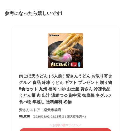
参考になったら嬉しいです!
肉ごぼ天うどん ( 5人前 ) 資さんうどん お取り寄せ
グルメ 食品 冷凍 うどん ギフト プレゼント 贈り物
5食セット 九州 福岡 つゆ お土産 資さん 冷凍食品
うどん麺 肉 出汁 濃縮つゆ 御中元 御歳暮 冬グルメ
食べ物 年越し 送料無料 名物
資さんストア 楽天市場店
¥6,830
（2026/08/02 08:18時点 | 楽天市場調べ）
＼お買い物マラソン／