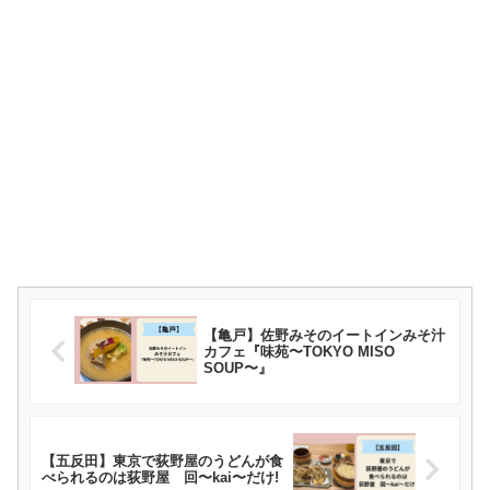
【亀戸】佐野みそのイートインみそ汁
カフェ『味苑〜TOKYO MISO
SOUP〜』
【五反田】東京で荻野屋のうどんが食
べられるのは荻野屋 回〜kai〜だけ!