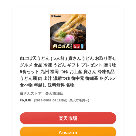
肉ごぼ天うどん ( 5人前 ) 資さんうどん お取り寄せ
グルメ 食品 冷凍 うどん ギフト プレゼント 贈り物
5食セット 九州 福岡 つゆ お土産 資さん 冷凍食品
うどん麺 肉 出汁 濃縮つゆ 御中元 御歳暮 冬グルメ
食べ物 年越し 送料無料 名物
資さんストア 楽天市場店
¥6,830
（2026/08/02 08:18時点 | 楽天市場調べ）
＼お買い物マラソン／
楽天市場
Amazon