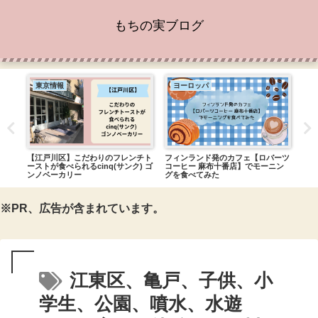
もちの実ブログ
東京情報
ヨーロッパ
東
どこ
【江戸川区】こだわりのフレンチト
フィンランド発のカフェ【ロバーツ
【江
ーストが食べられるcinq(サンク) ゴ
コーヒー 麻布十番店】でモーニン
自販
ンノベーカリー
グを食べてみた
※PR、広告が含まれています。
江東区、亀戸、子供、小
学生、公園、噴水、水遊