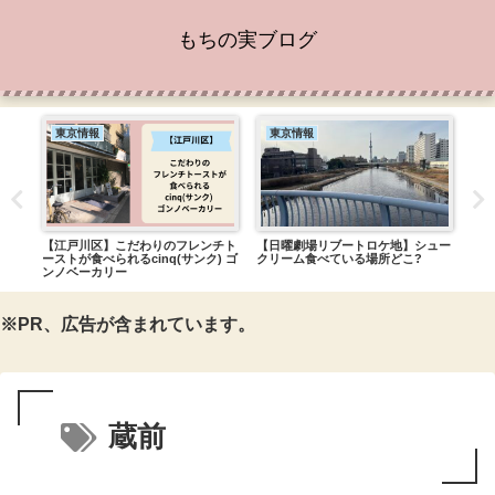
もちの実ブログ
東京情報
東京情報
東
【江戸川区】こだわりのフレンチト
【日曜劇場リブートロケ地】シュー
アリ
ューア
ーストが食べられるcinq(サンク) ゴ
クリーム食べている場所どこ?
ーシ
ンノベーカリー
※PR、広告が含まれています。
蔵前