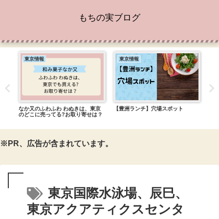
もちの実ブログ
東京情報
東京情報
東
ち!
なか又のふわふわ わぬきは、東京
【豊洲ランチ】穴場スポット
『ち
のどこに売ってる?お取り寄せは？
のロ
※PR、広告が含まれています。
東京国際水泳場、辰巳、
東京アクアティクスセンタ