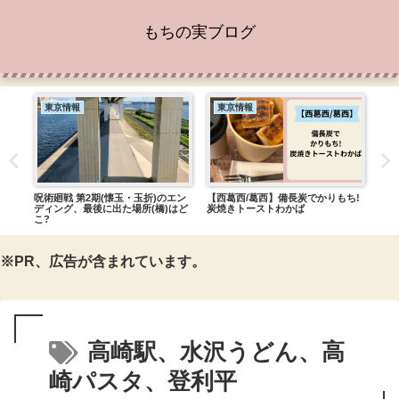
もちの実ブログ
東京情報
東京情報
東
戸ぎ
呪術廻戦 第2期(懐玉・玉折)のエン
【西葛西/葛西】備長炭でかりもち!
アリ
ディング、最後に出た場所(橋)はど
炭焼きトーストわかば
ーシ
こ?
※PR、広告が含まれています。
高崎駅、水沢うどん、高
崎パスタ、登利平