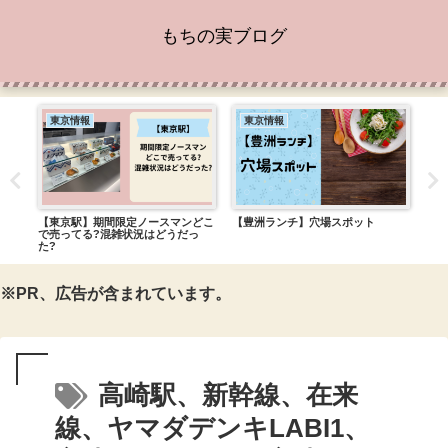
もちの実ブログ
東京情報
東京情報
東
ュー
【東京駅】期間限定ノースマンどこ
【豊洲ランチ】穴場スポット
『ち
で売ってる?混雑状況はどうだっ
のロ
た?
※PR、広告が含まれています。
高崎駅、新幹線、在来
線、ヤマダデンキLABI1、