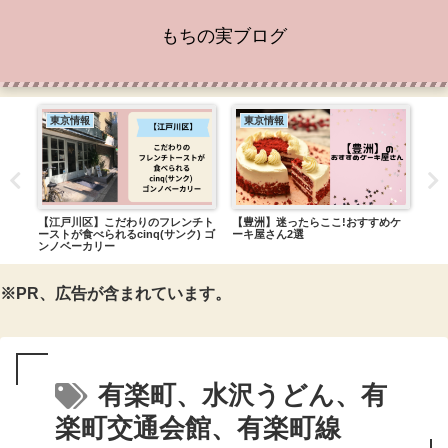
もちの実ブログ
東京情報
東京情報
東
琲と
【江戸川区】こだわりのフレンチト
【豊洲】迷ったらここ!おすすめケ
【江
手作
ーストが食べられるcinq(サンク) ゴ
ーキ屋さん2選
た出
ンノベーカリー
※PR、広告が含まれています。
有楽町、水沢うどん、有
楽町交通会館、有楽町線