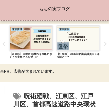
もちの実ブログ
東京情報
東京情報
東
どこ
【江東区】自動販売機の冷凍亀戸ぎ
【江東区】2026年衆議院議員センキ
【西
っ
ょうざ実際どんな感じ?
ョ割どこ?
炭焼
※PR、広告が含まれています。
呪術廻戦、江東区、江戸
川区、首都高速道路中央環状