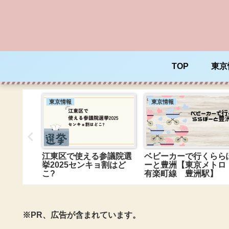
TOP
東京
東京情報
東京情報
ック】猿
江東区で使える参議院選
ベビーカーで行くらら
ーニョ亀
挙2025センキョ割はど
ーと豊洲【東京メト
る手作り
こ?
有楽町線 豊洲駅】
※PR、広告が含まれています。