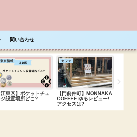
問い合わせ
東京情報
カフェ
東京情報
【江東区】ポケットチェ
【門前仲町】MONNAKA
【五反
ンジ設置場所どこ?
COFFEE ゆるレビュー!
のうど
アクセスは?
は荻野屋
け!