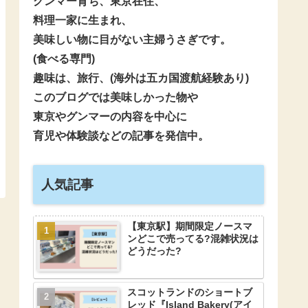
グンマー育ち、東京在住、
料理一家に生まれ、
美味しい物に目がない主婦うさぎです。
(食べる専門)
趣味は、旅行、(海外は五カ国渡航経験あり)
このブログでは美味しかった物や
東京やグンマーの内容を中心に
育児や体験談などの記事を発信中。
人気記事
【東京駅】期間限定ノースマ
ンどこで売ってる?混雑状況は
どうだった?
スコットランドのショートブ
レッド『Island Bakery(アイ