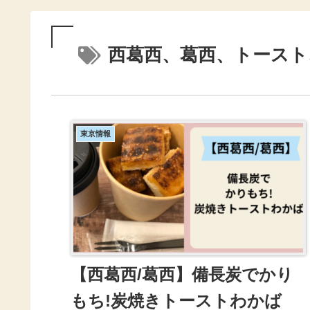
西葛西、葛西、トースト
東京情報
【西葛西/葛西】備長炭でかり
もち!炭焼きトーストわかば