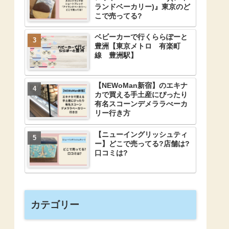
ランドベーカリー)』東京のど
こで売ってる?
ベビーカーで行くららぽーと
豊洲【東京メトロ 有楽町
線 豊洲駅】
【NEWoMan新宿】のエキナ
カで買える手土産にぴったり
有名スコーンデメララべーカ
リー行き方
【ニューイングリッシュティ
ー】どこで売ってる?店舗は?
口コミは?
カテゴリー